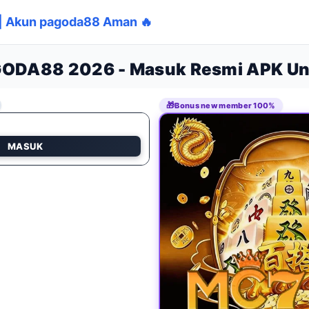
 | Akun pagoda88 Aman 🔥
ODA88 2026 - Masuk Resmi APK U
🎁
Bonus new member 100%
8
MASUK