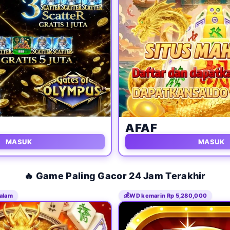
AFAF
MASUK
MASUK
🔥 Game Paling Gacor 24 Jam Terakhir
💰
malam
WD kemarin Rp 5,280,000