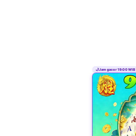
🌙
Jam gacor 19:00 WIB