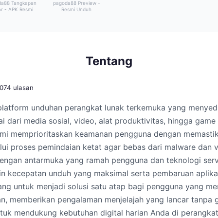
da88 Tangkapan
pagoda88 Preview -
r - APK Resmi
Resmi Unduh
Tentang
074 ulasan
latform unduhan perangkat lunak terkemuka yang menyed
ai dari media sosial, video, alat produktivitas, hingga gam
ami memprioritaskan keamanan pengguna dengan memastik
alui proses pemindaian ketat agar bebas dari malware dan 
Dengan antarmuka yang ramah pengguna dan teknologi serv
 kecepatan unduh yang maksimal serta pembaruan aplikasi
cang untuk menjadi solusi satu atap bagi pengguna yang men
an, memberikan pengalaman menjelajah yang lancar tanpa 
tuk mendukung kebutuhan digital harian Anda di perangkat 