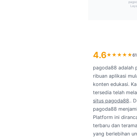
pago
Laya
4.6
★
★
★
★
★
61
pagoda88 adalah p
ribuan aplikasi mul
konten edukasi. K
tersedia telah mel
situs pagoda88
.. 
pagoda88 menjamin
Platform ini diran
terbaru dan teram
yang berlebihan un