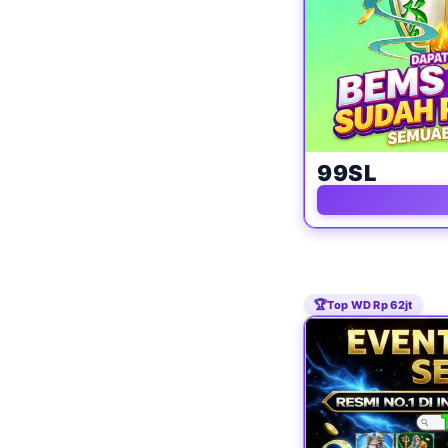
99SL
🏆
Top WD Rp 62jt