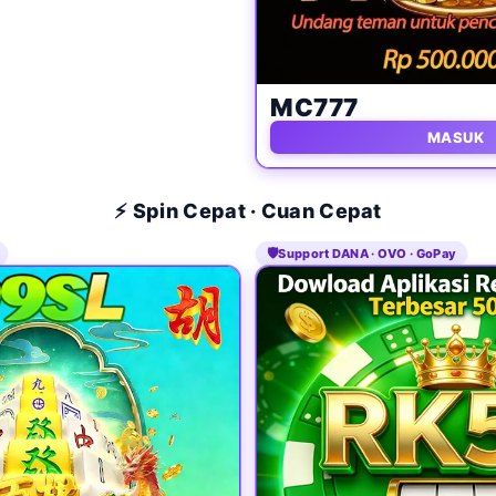
MC777
MASUK
⚡ Spin Cepat · Cuan Cepat
🛡️
Support DANA · OVO · GoPay