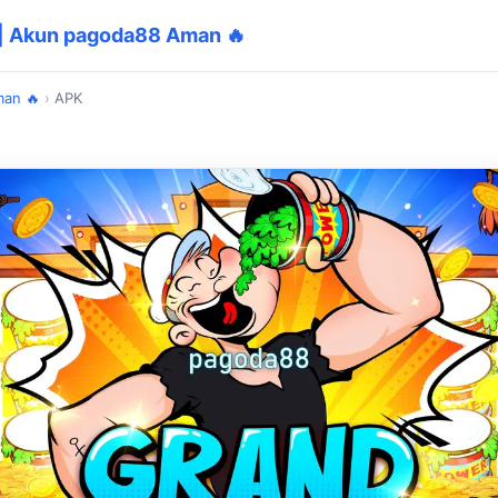
 | Akun pagoda88 Aman 🔥
man 🔥
›
APK