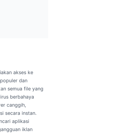
iakan akses ke
e populer dan
an semua file yang
virus berbahaya
er canggih,
 secara instan.
cari aplikasi
gangguan iklan